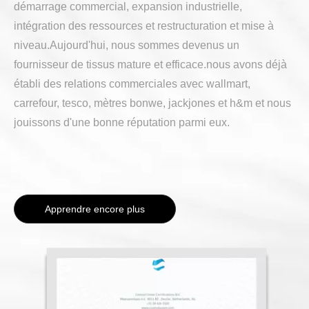
démarrage commercial, expansion industrielle,
intégration des ressources et restructuration et mise à
niveau.Aujourd'hui, nous sommes devenus un
fournisseur de tissus mature et efficace.nous avons déjà
établi des relations commerciales avec wallmart,
carrefour, tesco, mètres bonwe, jackjones et h&m et nous
jouissons d'une bonne réputation parmi eux.
Apprendre encore plus