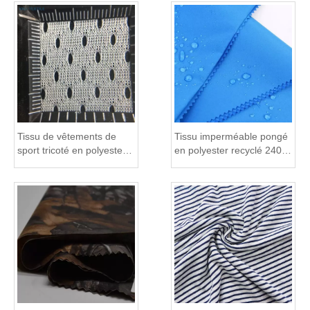
Tissu de vêtements de
Tissu imperméable pongé
sport tricoté en polyester
en polyester recyclé 240T
Bird's Eye pour costume
pour doublure de
de football
vêtement