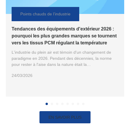
Points chauds de l’industrie
Tendances des équipements d'extérieur 2026 :
pourquoi les plus grandes marques se tournent
vers les tissus PCM régulant la température
L'industrie du plein air est témoin d'un changement de
paradigme en 2026. Pendant des décennies, la norme
pour rester à l'aise dans la nature était la
« superposition » : se renforcer avec une isolation
24/03/2026
épaisse lorsqu'il fait froid et se déshabiller lorsqu'il fait
chaud. Mais à mesure que les modèles climatiques
deviennent plus irréguliers et que les aventuriers exigent
des performances plus élevées avec
EN SAVOIR PLUS