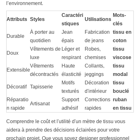
l’environnement.
Caractéri
Mots-
Attributs
Styles
Utilisations
stiques
clés
À porter au
Jean
Fabrication
tissu en
Durable
quotidien
épais
de jeans
coton
Vêtements de
Léger et
Robes,
tissu
Doux
luxe
respirant
chemises
viscose
Vêtements
Haute
Collants,
tissu
Extensible
décontractés
élasticité
jeggings
modal
Motifs
Décoration
tissu
Décoratif
Tapisserie
texturés
d'intérieur
bouclé
Réparatio
Support
Corrections
ruban
Artisanat
n rapide
adhésif
rapides
en tissu
Comprendre le coût et l'utilité d'un mètre de tissu vous
aidera à prendre des décisions éclairées pour votre
prochain projet. Que vous soyez designer professionnel