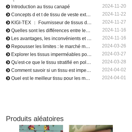
2024-11-20
Introduction au tissu canapé
2024-11-22
Concepts d et t de tissu de veste extérieure
2024-11-27
KIGI-TEX ： Fournisseur de tissus de haute qualité en provenance de Chine
2024-11-16
Quelles sont les différences entre les différents tissus « à poils » ?
2024-11-16
Les avantages, les inconvénients et les domaines d'application du velours corail entièrement en polyester
2024-03-26
Repousser les limites : le marché mondial des tissus extensibles dans quatre sens
2024-03-27
Explorer les tissus imperméables pour les vêtements : types et utilisations
2024-03-28
Qu'est-ce que le tissu stratifié en polyuréthane ?
2024-04-02
Comment savoir si un tissu est imperméable ?
2024-04-01
Quel est le meilleur tissu pour les meubles d’extérieur ?
2024-05-21
Quels sont les avantages du tissu laminé ?
2024-01-10
Performance d'étanchéité supérieure : révéler la technologie derrière l'imperméabilisation des tissus extérieurs
2024-08-10
Explorez la nature, protégez la Terre : le voyage exceptionnel du tissu thermique quadridirectionnel en nylon N66
2024-09-14
Quelle est la différence entre le tissu imitation lin en polyester et le tissu en lin pur ?
2024-09-23
Analyse complète du taffetas de nylon : matériau, utilisation, caractéristiques, filet tout-en-un
Produits aléatoires
2024-09-13
Les avantages et les inconvénients du tissu polyester imitation lin
2024-09-19
2
Le tissu de polyester à séchage rapide est fort dans où?