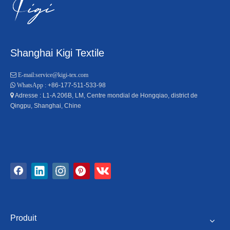
Shanghai Kigi Textile

E-mail:
service@kigi-tex.com
+86-177-511-533-98

WhatsApp :
Adresse : L1-A 206B, LM, Centre mondial de Hongqiao, district de

Qingpu, Shanghai, Chine
Produit