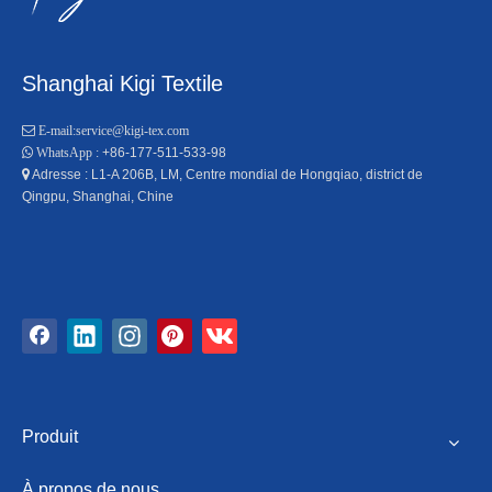
Shanghai Kigi Textile

E-mail:
service@kigi-tex.com
+86-177-511-533-98

WhatsApp :
Adresse : L1-A 206B, LM, Centre mondial de Hongqiao, district de

Qingpu, Shanghai, Chine
Produit
À propos de nous