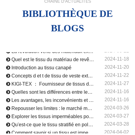
CHAÎNE D'ACTUALITÉS
BIBLIOTHÈQUE DE
2024-09-23
Analyse complète du taffetas de nylon : matériau, utilisation, caractéristiques, filet tout-en-un
2026-03-24
Tendances des équipements d'extérieur 2026 : pourquoi les plus grandes marques se tournent vers les tissus PCM régulant la température
BLOGS
2024-09-19
Le tissu de polyester à séchage rapide est fort dans où?
2024-09-05
Caractéristiques des tissus en polyester à haute résistance UV
2024-08-22
La révolution verte des matériaux extérieurs - PLA
2024-11-18
Quel est le tissu du matériau de revêtement
2024-11-20
Introduction au tissu canapé
2024-11-22
Concepts d et t de tissu de veste extérieure
2024-11-27
KIGI-TEX ： Fournisseur de tissus de haute qualité en provenance de Chine
2024-11-16
Quelles sont les différences entre les différents tissus « à poils » ?
2024-11-16
Les avantages, les inconvénients et les domaines d'application du velours corail entièrement en polyester
2024-03-26
Repousser les limites : le marché mondial des tissus extensibles dans quatre sens
2024-03-27
Explorer les tissus imperméables pour les vêtements : types et utilisations
2024-03-28
Qu'est-ce que le tissu stratifié en polyuréthane ?
2024-04-02
Comment savoir si un tissu est imperméable ?