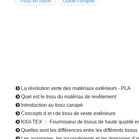
Tissu en nylon
Guide complet
Analyse complète du taffetas de nylon : matériau, utilisa
Tendances des équipements d'extérieur 2026 : pourquo
Le tissu de polyester à séchage rapide est fort dans o
Caractéristiques des tissus en polyester à haute rési
La révolution verte des matériaux extérieurs - PLA
Quel est le tissu du matériau de revêtement
Introduction au tissu canapé
Concepts d et t de tissu de veste extérieure
KIGI-TEX ： Fournisseur de tissus de haute qualité 
Quelles sont les différences entre les différents tissus 
Les avantages, les inconvénients et les domaines d'ap