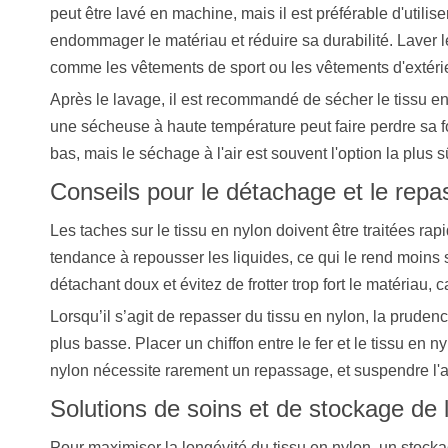
peut être lavé en machine, mais il est préférable d'utilise
endommager le matériau et réduire sa durabilité. Laver le 
comme les vêtements de sport ou les vêtements d'extéri
Après le lavage, il est recommandé de sécher le tissu en
une sécheuse à haute température peut faire perdre sa f
bas, mais le séchage à l'air est souvent l'option la plus sû
Conseils pour le détachage et le rep
Les taches sur le tissu en nylon doivent être traitées ra
tendance à repousser les liquides, ce qui le rend moins 
détachant doux et évitez de frotter trop fort le matériau,
Lorsqu’il s’agit de repasser du tissu en nylon, la pruden
plus basse. Placer un chiffon entre le fer et le tissu en
nylon nécessite rarement un repassage, et suspendre l'ar
Solutions de soins et de stockage de
Pour maximiser la longévité du tissu en nylon, un stockag