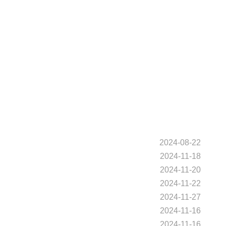
2024-09-23
2026-03-24
gulant la température
2024-09-19
2024-09-05
2024-08-22
2024-11-18
2024-11-20
2024-11-22
2024-11-27
2024-11-16
2024-11-16