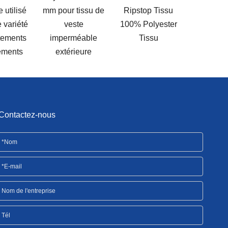
Sac à cordon
2024-11-27
 tissu de
Ripstop Tissu
d'enfants tabliers
2024-11-16
ste
100% Polyester
de tente
2024-11-16
méable
Tissu
rieure
Contactez-nous