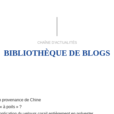
tion, caractéristiques, filet tout-en-un
CHAÎNE D'ACTUALITÉS
i les plus grandes marques se tournent vers les tissus PCM ré
BIBLIOTHÈQUE DE BLOGS
ù?
stance UV
en provenance de Chine
« à poils » ?
plication du velours corail entièrement en polyester