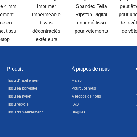
primer
Spandex Tella
peut être utilisé
mm pour
en provenance de Chine
rméable
Ripstop Digital
pour une variété
ve
« à poils » ?
issus
imprimé tissu
de revêtements
imper
plication du velours corail entièrement en polyester
ntractés
pour vêtements
de vêtements
exté
érieurs
Produit
À propos de nous
Tissu d'habillement
Maison
Tissu en polyester
Pourquoi nous
Tissu en nylon
À propos de nous
Tissu recyclé
FAQ
Tissu d'ameublement
Blogues