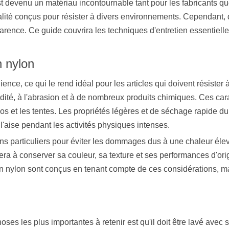
est devenu un matériau incontournable tant pour les fabricants 
alité conçus pour résister à divers environnements. Cependant, 
rence. Ce guide couvrira les techniques d'entretien essentielles 
n nylon
ence, ce qui le rend idéal pour les articles qui doivent résister 
dité, à l'abrasion et à de nombreux produits chimiques. Ces cara
s et les tentes. Les propriétés légères et de séchage rapide du
 l'aise pendant les activités physiques intenses.
ins particuliers pour éviter les dommages dus à une chaleur éle
ra à conserver sa couleur, sa texture et ses performances d'origi
 en nylon sont conçus en tenant compte de ces considérations, ma
oses les plus importantes à retenir est qu'il doit être lavé avec so