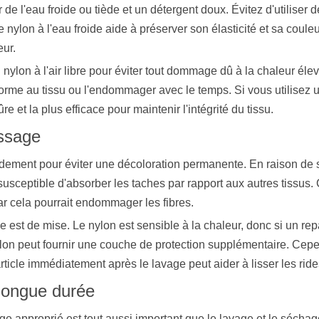
r de l'eau froide ou tiède et un détergent doux. Évitez d'utiliser
nylon à l'eau froide aide à préserver son élasticité et sa couleur
eur.
 nylon à l'air libre pour éviter tout dommage dû à la chaleur él
orme au tissu ou l'endommager avec le temps. Si vous utilisez u
re et la plus efficace pour maintenir l'intégrité du tissu.
assage
pidement pour éviter une décoloration permanente. En raison de se
susceptible d'absorber les taches par rapport aux autres tissus. 
 car cela pourrait endommager les fibres.
ce est de mise. Le nylon est sensible à la chaleur, donc si un rep
 nylon peut fournir une couche de protection supplémentaire. Cepe
ticle immédiatement après le lavage peut aider à lisser les rid
 longue durée
e approprié est tout aussi important que le lavage et le séchage.