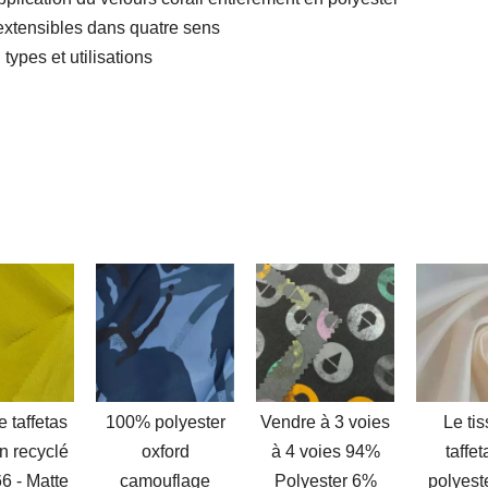
extensibles dans quatre sens
types et utilisations
 ?
ologie derrière l'imperméabilisation des tissus extérieurs
ptionnel du tissu thermique quadridirectionnel en nylon N66
lyester et le tissu en lin pur ?
tion, caractéristiques, filet tout-en-un
i les plus grandes marques se tournent vers les tissus PCM ré
ù?
stance UV
polyester
Vendre à 3 voies
Le tissu de
Tissu r
xford
à 4 voies 94%
taffetas en
Taslon
ouflage
Polyester 6%
polyester 210T
Nylon 