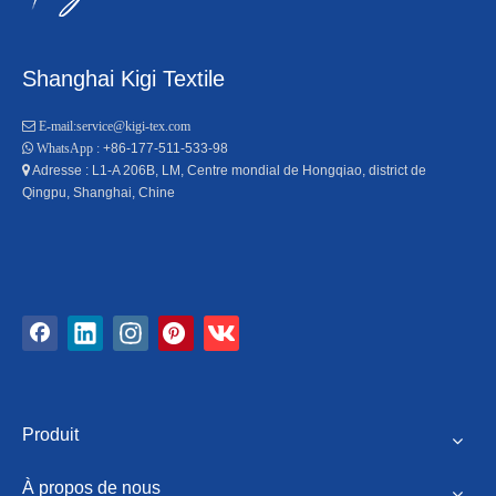
Shanghai Kigi Textile

E-mail:
service@kigi-tex.com
+86-177-511-533-98

WhatsApp :
Adresse : L1-A 206B, LM, Centre mondial de Hongqiao, district de

Qingpu, Shanghai, Chine
Produit
À propos de nous