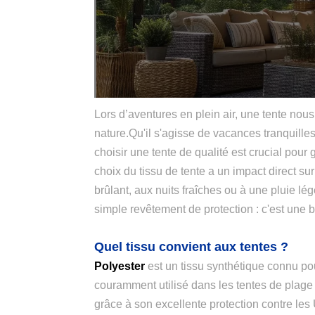
Lors d’aventures en plein air, une tente nous
nature.Qu'il s'agisse de vacances tranquill
choisir une tente de qualité est crucial pour g
choix du tissu de tente a un impact direct sur
brûlant, aux nuits fraîches ou à une pluie lég
simple revêtement de protection : c'est une 
Quel tissu convient aux tentes ?
Polyester
est un tissu synthétique connu pour
couramment utilisé dans les tentes de plage 
grâce à son excellente protection contre les