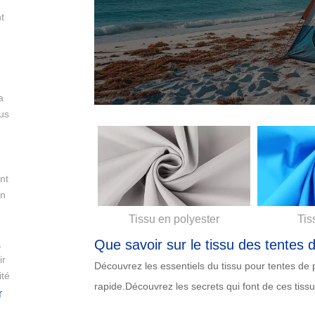
t
a
sus
nt
on
Tissu en polyester
Tis
Que savoir sur le tissu des tentes 
,
ir
Découvrez les essentiels du tissu pour tentes de 
ité
rapide.Découvrez les secrets qui font de ces tissu
r