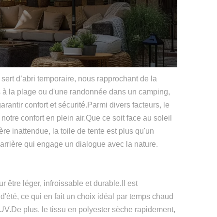
 sert d’abri temporaire, nous rapprochant de la
es à la plage ou d'une randonnée dans un camping,
arantir confort et sécurité.Parmi divers facteurs, le
 notre confort en plein air.Que ce soit face au soleil
ère inattendue, la toile de tente est plus qu'un
barrière qui engage un dialogue avec la nature.
 être léger, infroissable et durable.Il est
d'été, ce qui en fait un choix idéal par temps chaud
 UV.De plus, le tissu en polyester sèche rapidement,