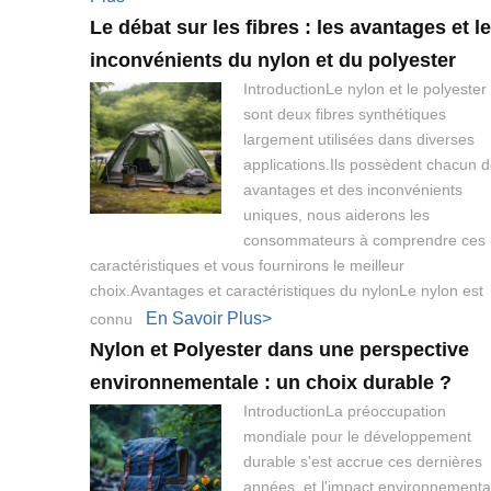
Le débat sur les fibres : les avantages et l
inconvénients du nylon et du polyester
IntroductionLe nylon et le polyester
sont deux fibres synthétiques
largement utilisées dans diverses
applications.Ils possèdent chacun 
avantages et des inconvénients
uniques, nous aiderons les
consommateurs à comprendre ces
caractéristiques et vous fournirons le meilleur
choix.Avantages et caractéristiques du nylonLe nylon est
En Savoir Plus>
connu
Nylon et Polyester dans une perspective
environnementale : un choix durable ?
IntroductionLa préoccupation
mondiale pour le développement
durable s'est accrue ces dernières
années, et l'impact environnementa