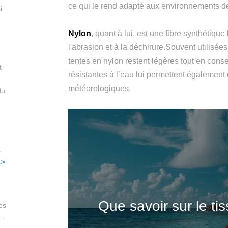
ce qui le rend adapté aux environnements 
i
Nylon
, quant à lui, est une fibre synthétique
l'abrasion et à la déchirure.Souvent utilisé
tentes en nylon restent légères tout en cons
t
résistantes à l’eau lui permettent également
météorologiques.
du
à
s>
Que savoir sur le ti
os
 :