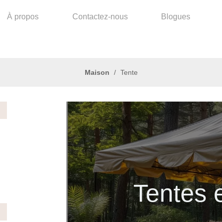
À propos
Contactez-nous
Blogues
Maison
/
Tente
Tentes 