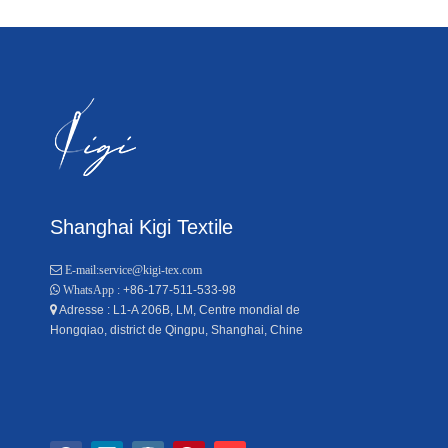
Shanghai Kigi Textile

E-mail:
service@kigi-tex.com
+86-177-511-533-98

WhatsApp :
Adresse : L1-A 206B, LM, Centre mondial de

Hongqiao, district de Qingpu, Shanghai, Chine