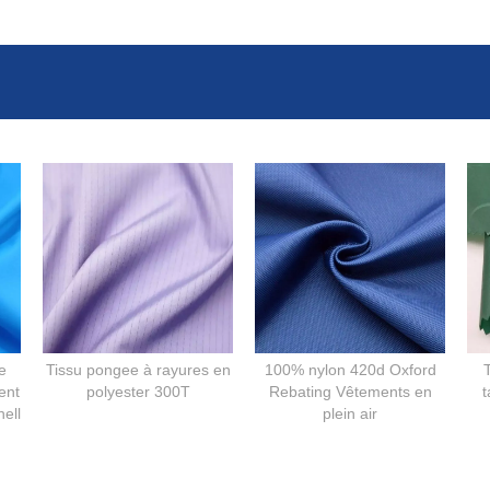
e
Tissu pongee à rayures en
100% nylon 420d Oxford
T
ent
polyester 300T
Rebating Vêtements en
t
hell
plein air