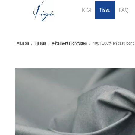
KIGI
Tissu
FAQ
Maison
/
Tissus
/
Vêtements ignifuges
/
400T 100% en tissu pong