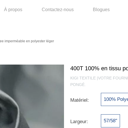
À propos
Contactez-nous
Blogues
ee imperméable en polyester léger
400T 100% en tissu po
KIGI TEXTILE |VOTRE FOUR
PONGÉ.
100% Polye
Matériel:
57/58''
Largeur: