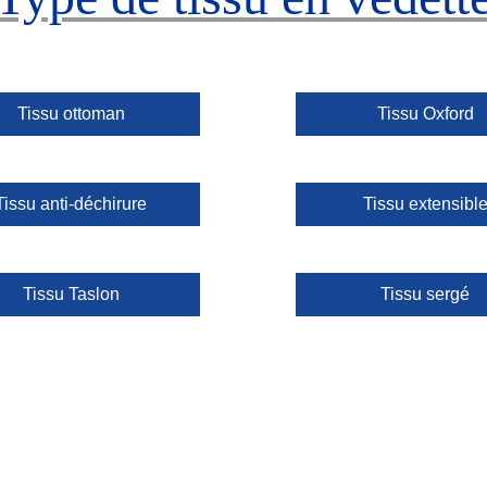
Tissu ottoman
Tissu Oxford
Tissu anti-déchirure
Tissu extensibl
Tissu Taslon
Tissu sergé