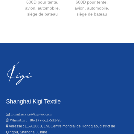
600D pour tente,
600D pour tente,
étanche
avion, automobile,
avion, automobile,
siège de bateau
siège de bateau
Shanghai Kigi Textile

E-mail:
service@kigi-tex.com
+86-177-511-533-98

WhatsApp :
Adresse : L1-A 206B, LM, Centre mondial de Hongqiao, district de

Qingpu, Shanghai, Chine