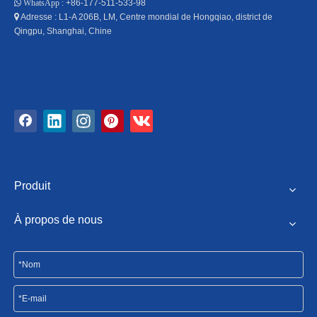
+86-177-511-533-98

WhatsApp :
Adresse : L1-A 206B, LM, Centre mondial de Hongqiao, district de

Qingpu, Shanghai, Chine
Produit
À propos de nous