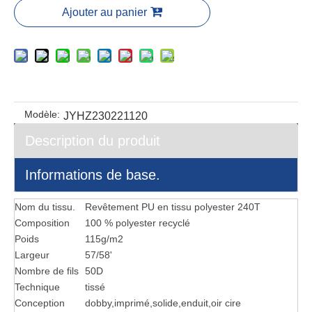
Ajouter au panier
Modèle:
JYHZ230221120
Description du produit
Informations de base.
Nom du tissu.
Revêtement PU en tissu polyester 240T
Composition
100 % polyester recyclé
Poids
115g/m2
Largeur
57/58'
Nombre de fils
50D
Technique
tissé
Conception
dobby,imprimé,solide,enduit,oir cire