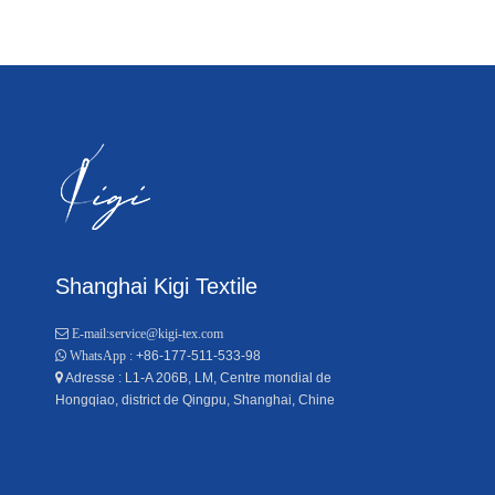
Shanghai Kigi Textile

E-mail:
service@kigi-tex.com
+86-177-511-533-98

WhatsApp :
Adresse : L1-A 206B, LM, Centre mondial de

Hongqiao, district de Qingpu, Shanghai, Chine