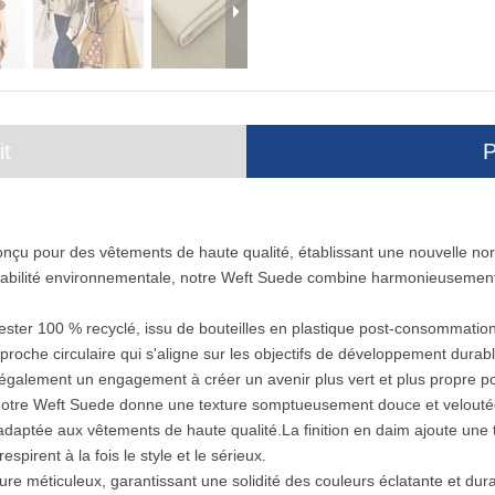
it
P
conçu pour des vêtements de haute qualité, établissant une nouvelle 
abilité environnementale, notre Weft Suede combine harmonieusemen
ster 100 % recyclé, issu de bouteilles en plastique post-consommation.
che circulaire qui s'aligne sur les objectifs de développement durab
également un engagement à créer un avenir plus vert et plus propre pou
e notre Weft Suede donne une texture somptueusement douce et veloutée
aptée aux vêtements de haute qualité.La finition en daim ajoute une to
pirent à la fois le style et le sérieux.
ure méticuleux, garantissant une solidité des couleurs éclatante et dura