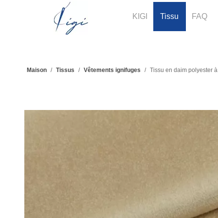
KIGI
Tissu
FAQ
Maison
/
Tissus
/
Vêtements ignifuges
/
Tissu en daim polyester 