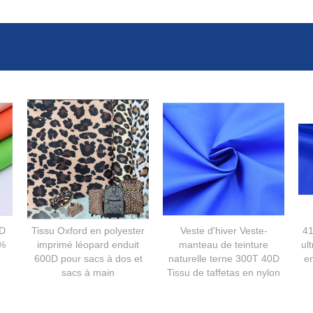
0D
Tissu Oxford en polyester
Veste d'hiver Veste-
41
%
imprimé léopard enduit
manteau de teinture
ul
600D pour sacs à dos et
naturelle terne 300T 40D
en
sacs à main
Tissu de taffetas en nylon