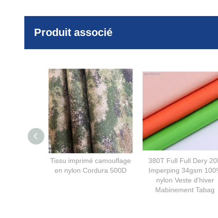
Produit associé
Tissu imprimé camouflage
380T Full Full Dery 2
en nylon Cordura 500D
Imperping 34gsm 100
nylon Veste d'hiver
Mabinement Tabag