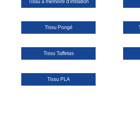
Tissu à mémoire d'imitation
Tissu Pongé
Tissu Taffetas
Tissu PLA