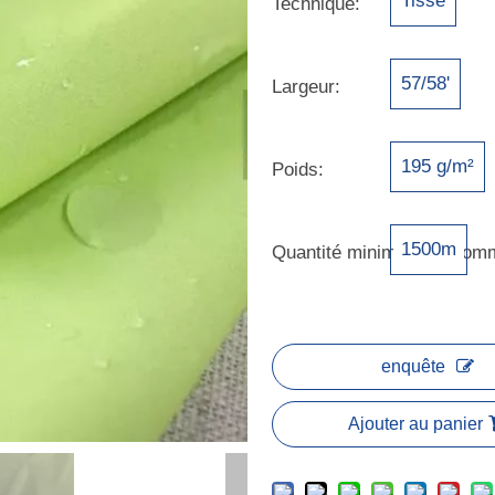
Tissé
Technique:
57/58'
Largeur:
195 g/m²
Poids:
1500m
Quantité minimale de com
enquête
Ajouter au panier