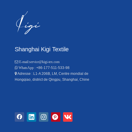
Shanghai Kigi Textile

E-mail:
service@kigi-tex.com
+86-177-511-533-98

WhatsApp :
Adresse : L1-A 206B, LM, Centre mondial de

Hongqiao, district de Qingpu, Shanghai, Chine