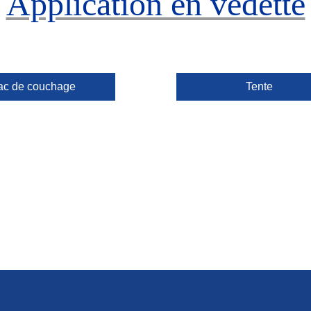
Application en vedette
ac de couchage
Tente