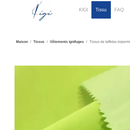
KIGI
Tissu
FAQ
Maison
/
Tissus
/
Vêtements ignifuges
/
Tissus de taffetas imperm