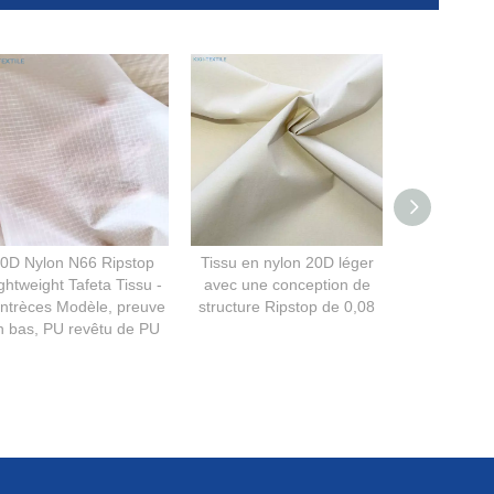
0D Nylon N66 Ripstop
Tissu en nylon 20D léger
210T Tissu
ghtweight Tafeta Tissu -
avec une conception de
en taffetas
ntrèces Modèle, preuve
structure Ripstop de 0,08
100% pour 
n bas, PU revêtu de PU
impe