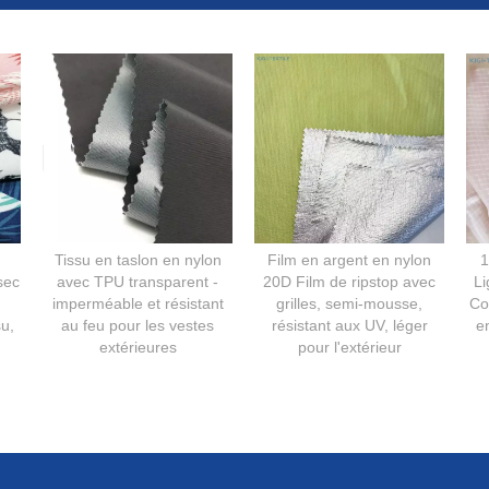
Tissu en taslon en nylon
Film en argent en nylon
1
sec
avec TPU transparent -
20D Film de ripstop avec
Li
imperméable et résistant
grilles, semi-mousse,
Co
su,
au feu pour les vestes
résistant aux UV, léger
e
extérieures
pour l'extérieur