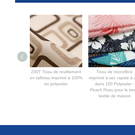
230T Tissu de revêtement
Tissu de microfibre
en taffetas imprimé à 100%
imprimé à sec rapide à 
en polyester
dans 100 Polyester -
Peach Peau pour le tis
textile de maison