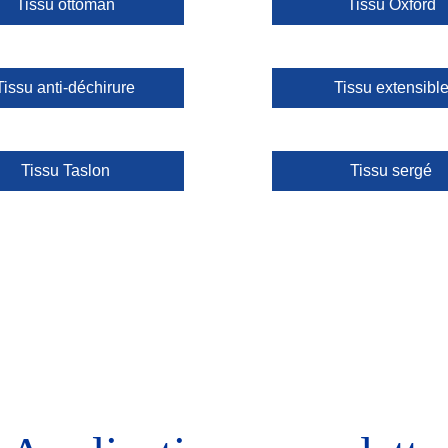
Tissu ottoman
Tissu Oxford
Tissu anti-déchirure
Tissu extensibl
Tissu Taslon
Tissu sergé